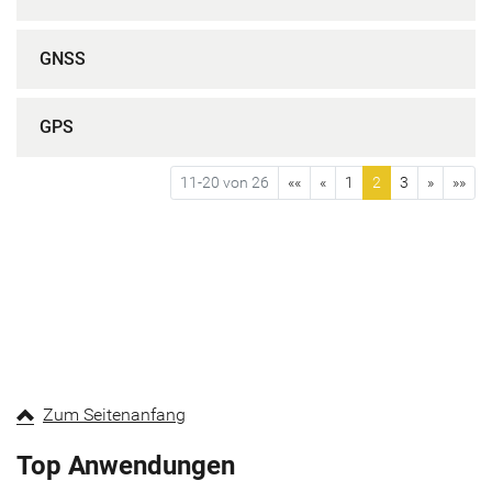
GNSS
GPS
11-20 von 26
««
«
1
2
3
»
»»
Zum Seitenanfang
Top Anwendungen