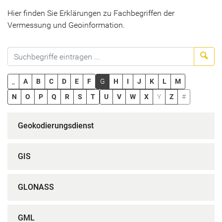
Hier finden Sie Erklärungen zu Fachbegriffen der
Vermessung und Geoinformation.
Suc
_
A
B
C
D
E
F
G
H
I
J
K
L
M
N
O
P
Q
R
S
T
U
V
W
X
Y
Z
#
Geokodierungsdienst
GIS
GLONASS
GML