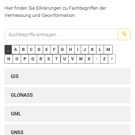
Hier finden Sie Erklärungen zu Fachbegriffen der
Vermessung und Geoinformation.
Suc
_
A
B
C
D
E
F
G
H
I
J
K
L
M
N
O
P
Q
R
S
T
U
V
W
X
Y
Z
#
GIS
GLONASS
GML
GNSS