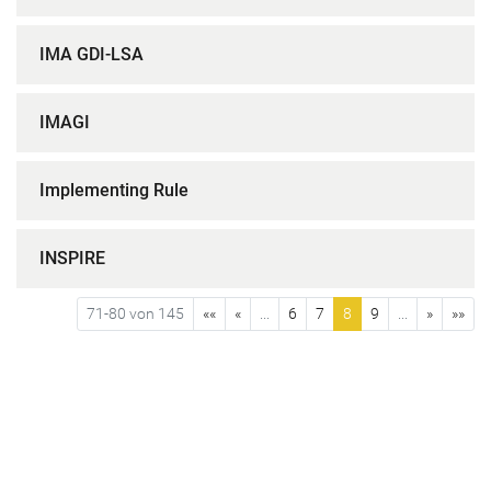
IMA GDI-LSA
IMAGI
Implementing Rule
INSPIRE
71-80 von 145
««
«
...
6
7
8
9
...
»
»»