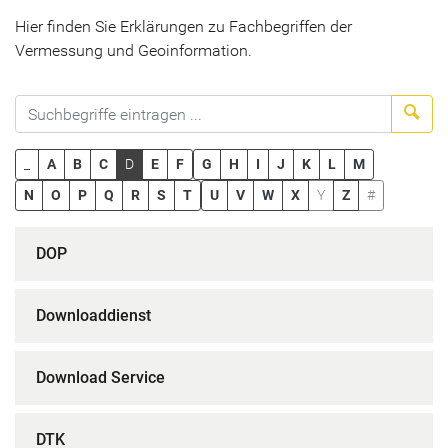
Hier finden Sie Erklärungen zu Fachbegriffen der
Vermessung und Geoinformation.
Suc
_
A
B
C
D
E
F
G
H
I
J
K
L
M
N
O
P
Q
R
S
T
U
V
W
X
Y
Z
#
DOP
Downloaddienst
Download Service
DTK