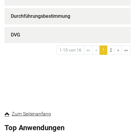
Durchführungsbestimmung
DVG
1-10 von 16
««
«
1
2
»
»»
Zum Seitenanfang
Top Anwendungen