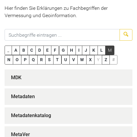
Hier finden Sie Erklärungen zu Fachbegriffen der
Vermessung und Geoinformation.
Suc
_
A
B
C
D
E
F
G
H
I
J
K
L
M
N
O
P
Q
R
S
T
U
V
W
X
Y
Z
#
MDK
Metadaten
Metadatenkatalog
MetaVer