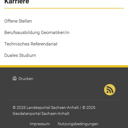
Karriere
Offene Stellen
Berufsausbildung Geomatiker/in
Technisches Referendariat
Duales Studium
print
Drucken
© 2026 Landesportal Sachsen-Anhalt / © 2026
Geodatenportal Sachsen-Anhalt
Impressum
Nutzungsbedingungen