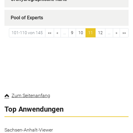
Pool of Experts
101-110 von 145
««
«
...
9
10
11
12
...
»
»»
Zum Seitenanfang
Top Anwendungen
Sachsen-Anhalt-Viewer