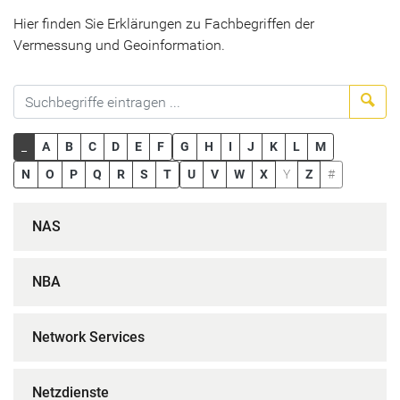
Hier finden Sie Erklärungen zu Fachbegriffen der
Vermessung und Geoinformation.
Suc
_
A
B
C
D
E
F
G
H
I
J
K
L
M
N
O
P
Q
R
S
T
U
V
W
X
Y
Z
#
NAS
NBA
Network Services
Netzdienste