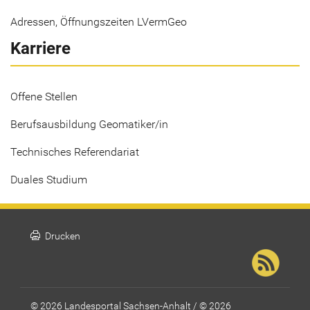
Adressen, Öffnungszeiten LVermGeo
Karriere
Offene Stellen
Berufsausbildung Geomatiker/in
Technisches Referendariat
Duales Studium
print
Drucken
© 2026 Landesportal Sachsen-Anhalt / © 2026