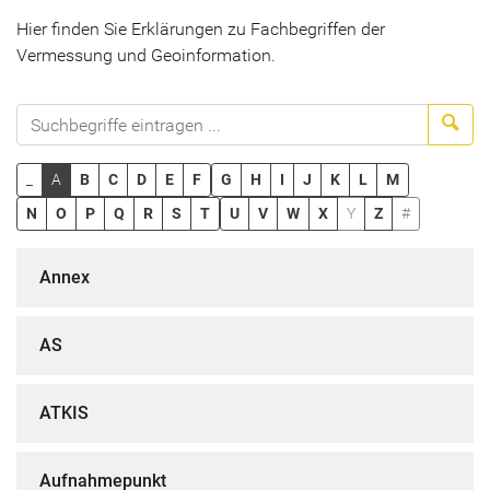
Hier finden Sie Erklärungen zu Fachbegriffen der
Vermessung und Geoinformation.
Suc
_
A
B
C
D
E
F
G
H
I
J
K
L
M
N
O
P
Q
R
S
T
U
V
W
X
Y
Z
#
Annex
AS
ATKIS
Aufnahmepunkt