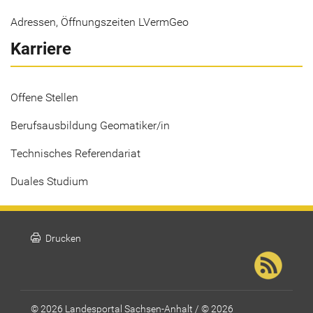
Adressen, Öffnungszeiten LVermGeo
Karriere
Offene Stellen
Berufsausbildung Geomatiker/in
Technisches Referendariat
Duales Studium
print
Drucken
© 2026 Landesportal Sachsen-Anhalt / © 2026