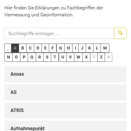
Hier finden Sie Erklärungen zu Fachbegriffen der
Vermessung und Geoinformation.
Suc
_
A
B
C
D
E
F
G
H
I
J
K
L
M
N
O
P
Q
R
S
T
U
V
W
X
Y
Z
#
Annex
AS
ATKIS
Aufnahmepunkt