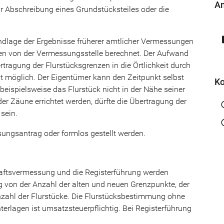
An
 Abschreibung eines Grundstücksteiles oder die
insert
ndlage der Ergebnisse früherer amtlicher Vermessungen
den von der Vermessungsstelle berechnet. Der Aufwand
rtragung der Flurstücksgrenzen in die Örtlichkeit durch
t möglich. Der Eigentümer kann den Zeitpunkt selbst
Ko
eispielsweise das Flurstück nicht in der Nähe seiner
 Zäune errichtet werden, dürfte die Übertragung der
info
 sein.
info
ungsantrag oder formlos gestellt werden.
aftsvermessung und die Registerführung werden
 von der Anzahl der alten und neuen Grenzpunkte, der
nzahl der Flurstücke. Die Flurstücksbestimmung ohne
erlagen ist umsatzsteuerpflichtig. Bei Registerführung