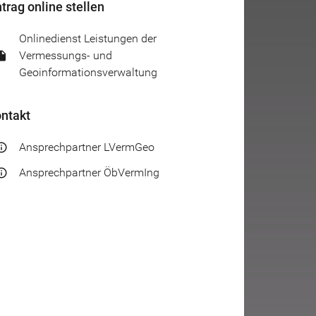
trag online stellen
Onlinedienst Leistungen der
Vermessungs- und
_drive_file
Geoinformationsverwaltung
ntakt
Ansprechpartner LVermGeo
_outline
Ansprechpartner ÖbVermIng
_outline