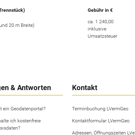
(Trennstück)
Gebühr in €
ca. 1 240,00
und 20 m Breite)
inklusive
Umsatzsteuer
gen & Antworten
Kontakt
t ein Geodatenportal?
Terminbuchung LVermGeo
alte ich kostenfreie
Kontaktformular LVermGeo
sisdaten?
Adressen, Öffnungszeiten LV