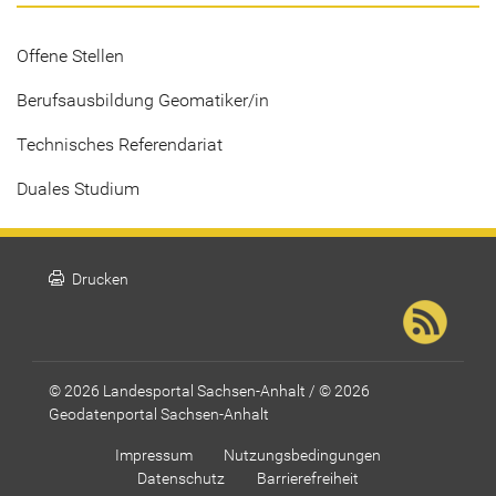
Offene Stellen
Berufsausbildung Geomatiker/in
Technisches Referendariat
Duales Studium
print
Drucken
© 2026 Landesportal Sachsen-Anhalt / © 2026
Geodatenportal Sachsen-Anhalt
Impressum
Nutzungsbedingungen
Datenschutz
Barrierefreiheit