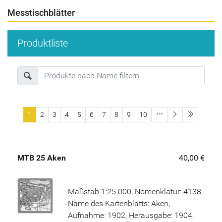
Messtischblätter
Produktliste
letzte Sei
1
2
3
4
5
6
7
8
9
10
MTB 25 Aken
40,00 €
Maßstab 1:25 000, Nomenklatur: 4138,
Name des Kartenblatts: Aken,
Aufnahme: 1902, Herausgabe: 1904,