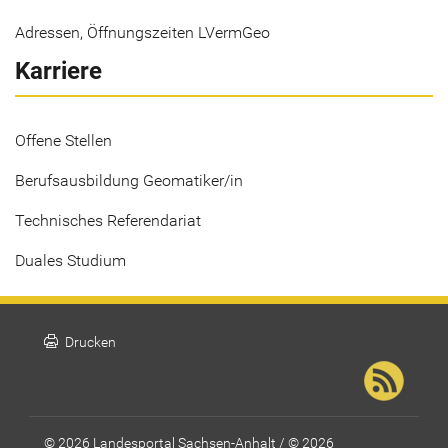
Adressen, Öffnungszeiten LVermGeo
Karriere
Offene Stellen
Berufsausbildung Geomatiker/in
Technisches Referendariat
Duales Studium
print
Drucken
© 2026 Landesportal Sachsen-Anhalt / © 2026