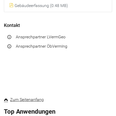
Gebäudeerfassung (0.48 MB)
Kontakt
Ansprechpartner LVermGeo
info_outline
Ansprechpartner ÖbVermIng
info_outline
Zum Seitenanfang
Top Anwendungen