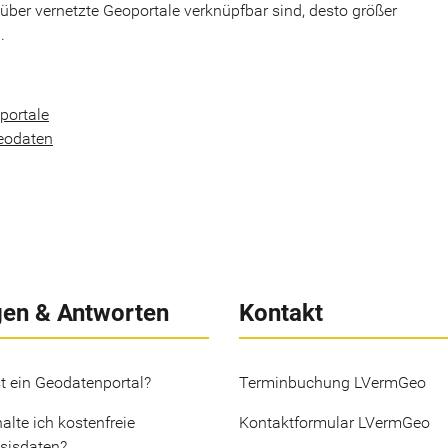
über vernetzte Geoportale verknüpfbar sind, desto größer
.
portale
eodaten
gen & Antworten
Kontakt
t ein Geodatenportal?
Terminbuchung LVermGeo
alte ich kostenfreie
Kontaktformular LVermGeo
sisdaten?