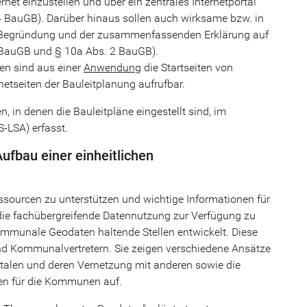
rnet einzustellen und über ein zentrales Internetportal
 BauGB). Darüber hinaus sollen auch wirksame bzw. in
gen Begründung und der zusammenfassenden Erklärung auf
2 BauGB und § 10a Abs. 2 BauGB).
en sind aus einer
Anwendung
die Startseiten von
etseiten der Bauleitplanung aufrufbar.
 in denen die Bauleitpläne eingestellt sind, im
-LSA) erfasst.
fbau einer einheitlichen
sourcen zu unterstützen und wichtige Informationen für
ie fachübergreifende Datennutzung zur Verfügung zu
mmunale Geodaten haltende Stellen entwickelt. Diese
d Kommunalvertretern. Sie zeigen verschiedene Ansätze
len und deren Vernetzung mit anderen sowie die
en für die Kommunen auf.