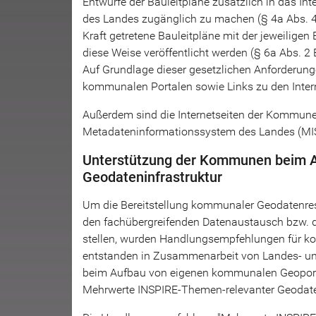
Entwürfe der Bauleitpläne zusätzlich in das Inte
des Landes zugänglich zu machen (§ 4a Abs. 4
Kraft getretene Bauleitpläne mit der jeweili
diese Weise veröffentlicht werden (§ 6a Abs. 
Auf Grundlage dieser gesetzlichen Anforderung
kommunalen Portalen sowie Links zu den Intern
Außerdem sind die Internetseiten der Kommunen,
Metadateninformationssystem des Landes (MIS
Unterstützung der Kommunen beim Au
Geodateninfrastruktur
Um die Bereitstellung kommunaler Geodatenres
den fachübergreifenden Datenaustausch bzw. d
stellen, wurden Handlungsempfehlungen für ko
entstanden in Zusammenarbeit von Landes- un
beim Aufbau von eigenen kommunalen Geoporta
Mehrwerte INSPIRE-Themen-relevanter Geodat