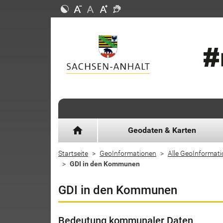
home
Geodaten & Karten
Startseite
GeoInformationen
Alle GeoInformat
GDI in den Kommunen
GDI in den Kommunen
Bedeutung kommunaler Daten