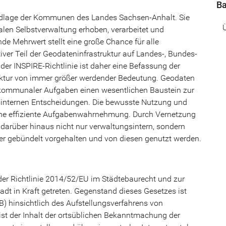
Ba
ndlage der Kommunen des Landes Sachsen-Anhalt. Sie
len Selbstverwaltung erhoben, verarbeitet und
de Mehrwert stellt eine große Chance für alle
iver Teil der Geodateninfrastruktur auf Landes-, Bundes-
der INSPIRE-Richtlinie ist daher eine Befassung der
ur von immer größer werdender Bedeutung. Geodaten
l kommunaler Aufgaben einen wesentlichen Baustein zur
sinternen Entscheidungen. Die bewusste Nutzung und
ine effiziente Aufgabenwahrnehmung. Durch Vernetzung
 darüber hinaus nicht nur verwaltungsintern, sondern
ger gebündelt vorgehalten und von diesen genutzt werden.
er Richtlinie 2014/52/EU im Städtebaurecht und zur
t in Kraft getreten. Gegenstand dieses Gesetzes ist
 hinsichtlich des Aufstellungsverfahrens von
st der Inhalt der ortsüblichen Bekanntmachung der