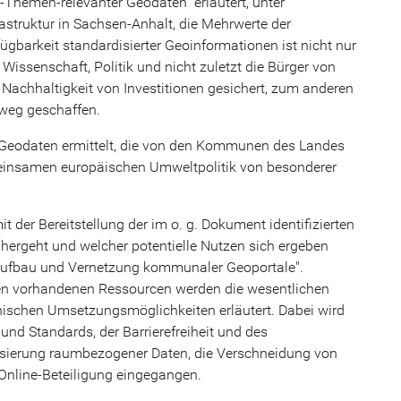
hemen-relevanter Geodaten" erläutert, unter
astruktur in Sachsen-Anhalt, die Mehrwerte der
fügbarkeit standardisierter Geoinformationen ist nicht nur
 Wissenschaft, Politik und nicht zuletzt die Bürger von
Nachhaltigkeit von Investitionen gesichert, zum anderen
weg geschaffen.
n Geodaten ermittelt, die von den Kommunen des Landes
insamen europäischen Umweltpolitik von besonderer
t der Bereitstellung der im o. g. Dokument identifizierten
ergeht und welcher potentielle Nutzen sich ergeben
Aufbau und Vernetzung kommunaler Geoportale".
en vorhandenen Ressourcen werden die wesentlichen
ischen Umsetzungsmöglichkeiten erläutert. Dabei wird
und Standards, der Barrierefreiheit und des
lisierung raumbezogener Daten, die Verschneidung von
 Online-Beteiligung eingegangen.