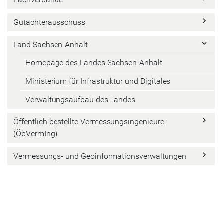
keyboard_arrow_right
Gutachterausschuss
keyboard_arrow_right
Land Sachsen-Anhalt
Homepage des Landes Sachsen-Anhalt
Ministerium für Infrastruktur und Digitales
Verwaltungsaufbau des Landes
keyboard_arrow_right
Öffentlich bestellte Vermessungsingenieure
(ÖbVermIng)
keyboard_arrow_right
Vermessungs- und Geoinformationsverwaltungen