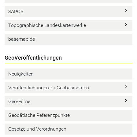
keyboard_arrow_right
SAPOS
keyboard_arrow_right
Topographische Landeskartenwerke
basemap.de
GeoVeröffentlichungen
Neuigkeiten
keyboard_arrow_right
Veröffentlichungen zu Geobasisdaten
keyboard_arrow_right
Geo-Filme
Geodätische Referenzpunkte
Gesetze und Verordnungen