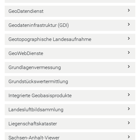
keyboard_arrow_right
GeoDatendienst
keyboard_arrow_right
Geodateninfrastruktur (GDI)
keyboard_arrow_right
Geotopographische Landesaufnahme
keyboard_arrow_right
GeoWebDienste
keyboard_arrow_right
Grundlagenvermessung
Grundstückswertermittlung
keyboard_arrow_right
Integrierte Geobasisprodukte
keyboard_arrow_right
Landesluftbildsammlung
keyboard_arrow_right
Liegenschaftskataster
keyboard_arrow_right
Sachsen-Anhalt-Viewer