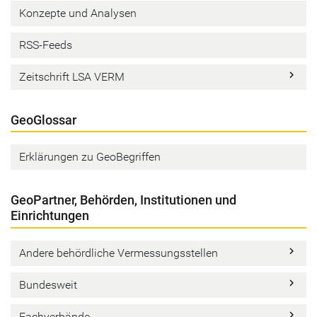
Konzepte und Analysen
RSS-Feeds
keyboard_arrow_right
Zeitschrift LSA VERM
GeoGlossar
Erklärungen zu GeoBegriffen
GeoPartner, Behörden, Institutionen und
Einrichtungen
keyboard_arrow_right
Andere behördliche Vermessungsstellen
keyboard_arrow_right
Bundesweit
keyboard_arrow_right
Fachverbände