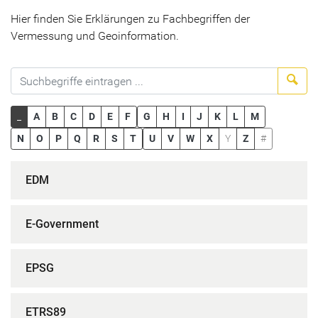
Hier finden Sie Erklärungen zu Fachbegriffen der
Vermessung und Geoinformation.
Suc
_
A
B
C
D
E
F
G
H
I
J
K
L
M
N
O
P
Q
R
S
T
U
V
W
X
Y
Z
#
EDM
E-Government
EPSG
ETRS89