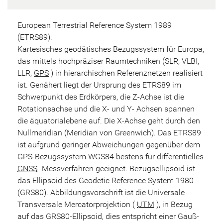
European Terrestrial Reference System 1989
(ETRS89):
Kartesisches geodätisches Bezugssystem für Europa,
das mittels hochpräziser Raumtechniken (SLR, VLBI,
LLR,
GPS
) in hierarchischen Referenznetzen realisiert
ist. Genähert liegt der Ursprung des ETRS89 im
Schwerpunkt des Erdkörpers, die Z-Achse ist die
Rotationsachse und die X- und Y- Achsen spannen
die äquatorialebene auf. Die X-Achse geht durch den
Nullmeridian (Meridian von Greenwich). Das ETRS89
ist aufgrund geringer Abweichungen gegenüber dem
GPS-Bezugssystem WGS84 bestens für differentielles
GNSS
-Messverfahren geeignet. Bezugsellipsoid ist
das Ellipsoid des Geodetic Reference System 1980
(GRS80). Abbildungsvorschrift ist die Universale
Transversale Mercatorprojektion (
UTM
), in Bezug
auf das GRS80-Ellipsoid, dies entspricht einer Gauß-