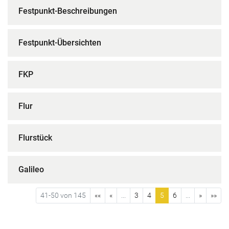
Festpunkt-Beschreibungen
Festpunkt-Übersichten
FKP
Flur
Flurstück
Galileo
41-50 von 145
««
«
...
3
4
5
6
...
»
»»