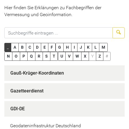
Hier finden Sie Erklärungen zu Fachbegriffen der
Vermessung und Geoinformation.
Suc
_
A
B
C
D
E
F
G
H
I
J
K
L
M
N
O
P
Q
R
S
T
U
V
W
X
Y
Z
#
Gauß-Krüger-Koordinaten
Gazetteerdienst
GDI-DE
Geodateninfrastruktur Deutschland