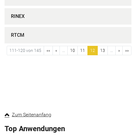
RINEX
RTCM
111-120 von 145
««
«
...
10
11
12
13
...
»
»»
Zum Seitenanfang
Top Anwendungen