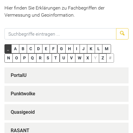
Hier finden Sie Erklärungen zu Fachbegriffen der
Vermessung und Geoinformation.
Suc
_
A
B
C
D
E
F
G
H
I
J
K
L
M
N
O
P
Q
R
S
T
U
V
W
X
Y
Z
#
PortalU
Punktwolke
Quasigeoid
RASANT