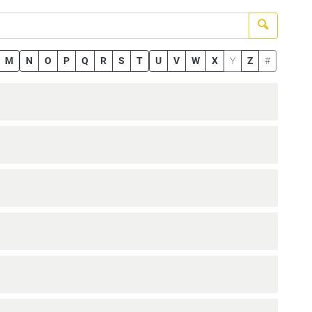
Suchen
M
N
O
P
Q
R
S
T
U
V
W
X
Y
Z
#