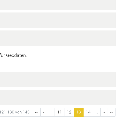
für Geodaten.
121-130 von 145
««
«
...
11
12
13
14
...
»
»»