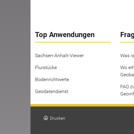
Top Anwendungen
Fra
Sachsen-Anhalt-Viewer
Was is
Flurstücke
Wo erh
Geoba
Bodenrichtwerte
FAQ z
Geodatendienst
Geoin
print
Drucken