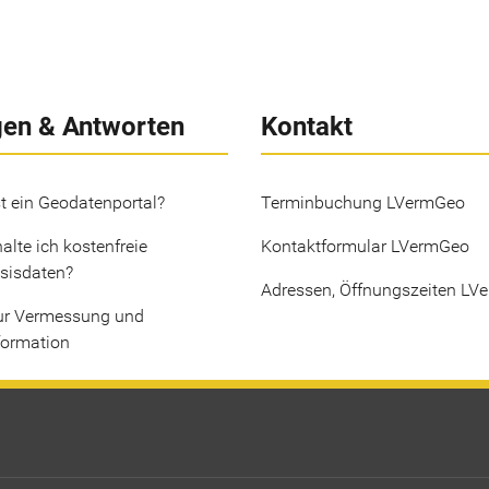
gen & Antworten
Kontakt
t ein Geodatenportal?
Terminbuchung LVermGeo
alte ich kostenfreie
Kontaktformular LVermGeo
sisdaten?
Adressen, Öffnungszeiten LV
ur Vermessung und
formation