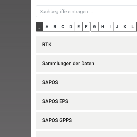
_
A
B
C
D
E
F
G
H
I
J
K
L
RTK
Sammlungen der Daten
SAPOS
SAPOS EPS
SAPOS GPPS