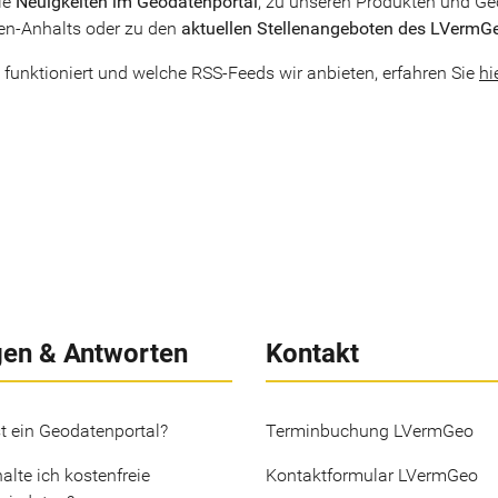
ie
Neuigkeiten im Geodatenportal
, zu unseren Produkten und Ge
en-Anhalts oder zu den
aktuellen Stellenangeboten des LVermG
 funktioniert und welche RSS-Feeds wir anbieten, erfahren Sie
hi
gen & Antworten
Kontakt
t ein Geodatenportal?
Terminbuchung LVermGeo
alte ich kostenfreie
Kontaktformular LVermGeo