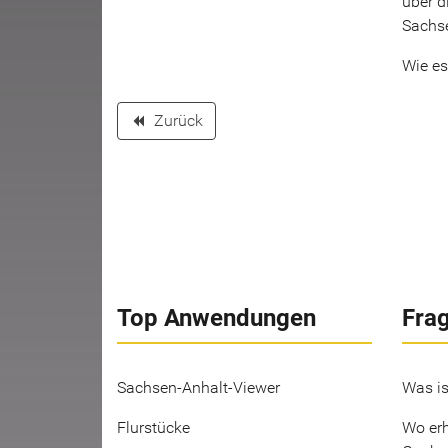
über d
Sachs
Wie es
Zurück
backward
Top Anwendungen
Fra
Sachsen-Anhalt-Viewer
Was is
Flurstücke
Wo erh