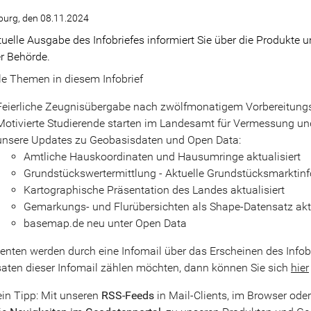
urg, den 08.11.2024
tuelle Ausgabe des Infobriefes informiert Sie über die Produkte
r Behörde.
le Themen in diesem Infobrief
Feierliche Zeugnisübergabe nach zwölfmonatigem Vorbereitung
Motivierte Studierende starten im Landesamt für Vermessung u
unsere Updates zu Geobasisdaten und Open Data:
Amtliche Hauskoordinaten und Hausumringe aktualisiert
Grundstückswertermittlung - Aktuelle Grundstücksmarktinf
Kartographische Präsentation des Landes aktualisiert
Gemarkungs- und Flurübersichten als Shape-Datensatz aktu
basemap.de neu unter Open Data
nten werden durch eine Infomail über das Erscheinen des Infobr
aten dieser Infomail zählen möchten, dann können Sie sich
hier
in Tipp: Mit unseren
RSS-Feeds
in Mail-Clients, im Browser ode