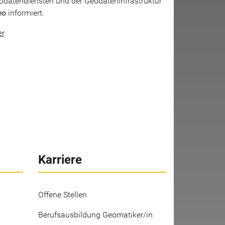
odatendiensten und der Geodateninfrastruktur
eo
informiert.
er
.
Karriere
Offene Stellen
Berufsausbildung Geomatiker/in