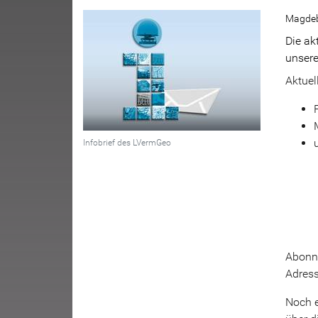
Magdeb
Die ak
unsere
Aktuel
Infobrief des LVermGeo
Abonne
Adress
Noch e