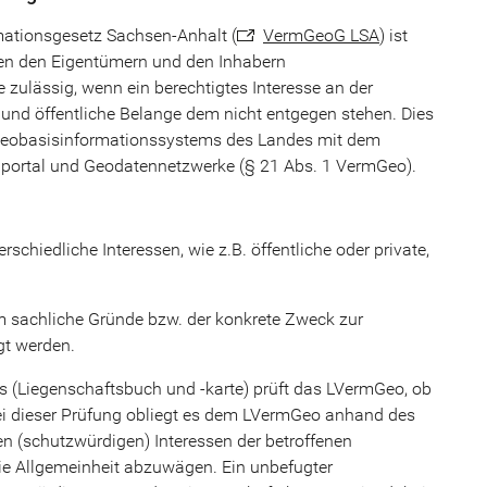
ationsgesetz Sachsen-Anhalt (
VermGeoG LSA
) ist
en den Eigentümern und den Inhabern
 zulässig, wenn ein berechtigtes Interesse an der
und öffentliche Belange dem nicht entgegen stehen. Dies
es Geobasisinformationssystems des Landes mit dem
portal und Geodatennetzwerke (§ 21 Abs. 1 VermGeo).
schiedliche Interessen, wie z.B. öffentliche oder private,
em sachliche Gründe bzw. der konkrete Zweck zur
gt werden.
s (Liegenschaftsbuch und -karte) prüft das LVermGeo, ob
 Bei dieser Prüfung obliegt es dem LVermGeo anhand des
(schutzwürdigen) Interessen der betroffenen
e Allgemeinheit abzuwägen. Ein unbefugter