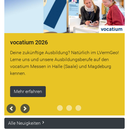
vocatium 2026
O
Deine zukünftige Ausbildung? Natürlich im LVermGeo!
En
Lerne uns und unsere Ausbildungsberufe auf den
de
vocatium Messen in Halle (Saale) und Magdeburg
Gr
kennen.
Mehr erfahren
Previous
Next
keyboard_arrow_right
Alle Neuigkeiten