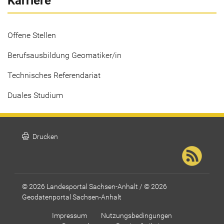
Karriere
Offene Stellen
Berufsausbildung Geomatiker/in
Technisches Referendariat
Duales Studium
print
Drucken
© 2026 Landesportal Sachsen-Anhalt / © 2026
Geodatenportal Sachsen-Anhalt
Impressum
Nutzungsbedingungen