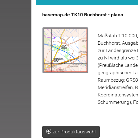
basemap.de TK10 Buchhorst - plano
Maßstab 1:10 000,
Buchhorst, Ausgabe
zur Landesgrenze N
zu NI wird als weiß
(Preußische Lande
geographischer Lä
Raumbezug: GRS80
Meridianstreifen, 
Koordinatensystem 
Schummerung), Fo
zur Produktauswahl