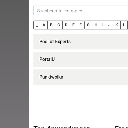
_
A
B
C
D
E
F
G
H
I
J
K
L
Pool of Experts
PortalU
Punktwolke