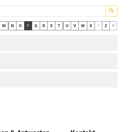
Suchen
M
N
O
P
Q
R
S
T
U
V
W
X
Y
Z
#