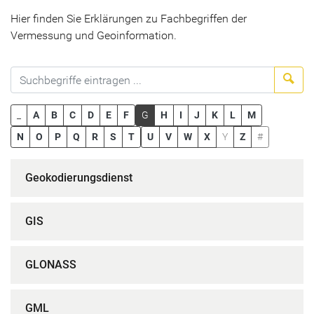
Hier finden Sie Erklärungen zu Fachbegriffen der
Vermessung und Geoinformation.
Suc
_
A
B
C
D
E
F
G
H
I
J
K
L
M
N
O
P
Q
R
S
T
U
V
W
X
Y
Z
#
Geokodierungsdienst
GIS
GLONASS
GML