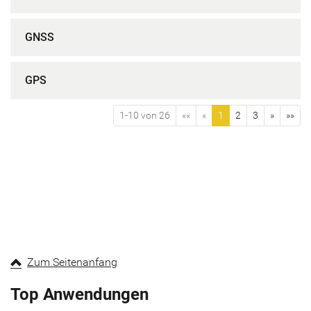
GNSS
GPS
1-10 von 26
««
«
1
2
3
»
»»
Zum Seitenanfang
Top Anwendungen