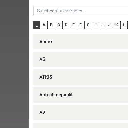
_
A
B
C
D
E
F
G
H
I
J
K
L
Annex
AS
ATKIS
Aufnahmepunkt
AV