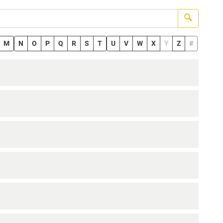
Suchen
M
N
O
P
Q
R
S
T
U
V
W
X
Y
Z
#