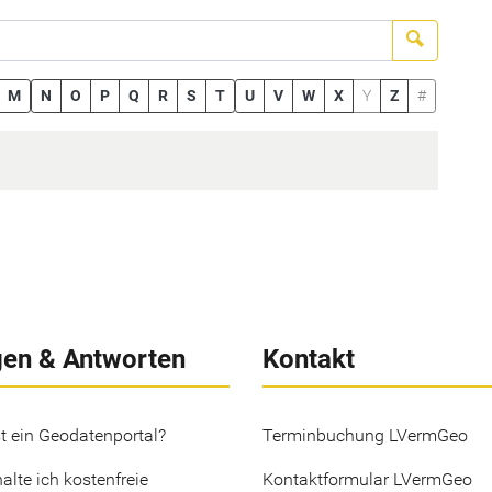
Suchen
M
N
O
P
Q
R
S
T
U
V
W
X
Y
Z
#
gen & Antworten
Kontakt
t ein Geodatenportal?
Terminbuchung LVermGeo
alte ich kostenfreie
Kontaktformular LVermGeo