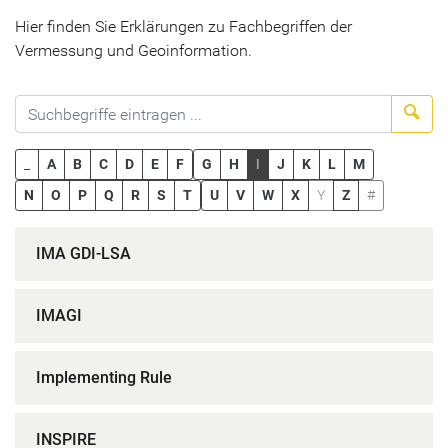
Hier finden Sie Erklärungen zu Fachbegriffen der
Vermessung und Geoinformation.
Suc
_
A
B
C
D
E
F
G
H
I
J
K
L
M
N
O
P
Q
R
S
T
U
V
W
X
Y
Z
#
IMA GDI-LSA
IMAGI
Implementing Rule
INSPIRE