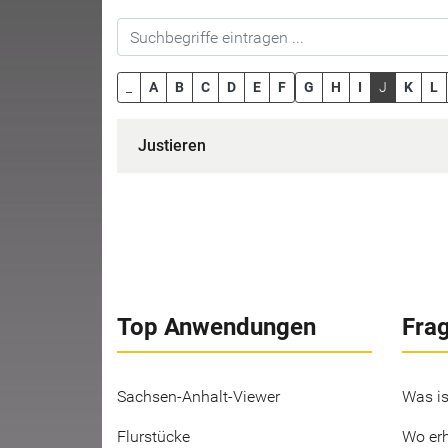
_
A
B
C
D
E
F
G
H
I
J
K
L
Justieren
Top Anwendungen
Fra
Sachsen-Anhalt-Viewer
Was is
Flurstücke
Wo erh