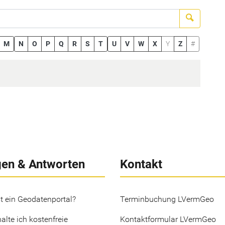
Suchen
M
N
O
P
Q
R
S
T
U
V
W
X
Y
Z
#
gen & Antworten
Kontakt
t ein Geodatenportal?
Terminbuchung LVermGeo
alte ich kostenfreie
Kontaktformular LVermGeo