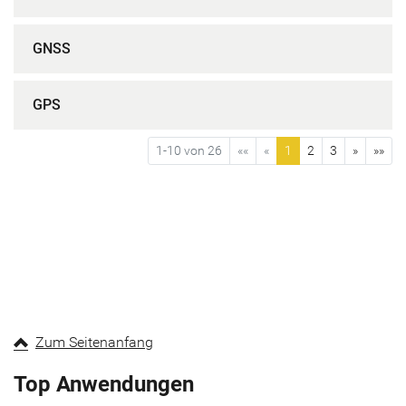
GNSS
GPS
1-10 von 26
««
«
1
2
3
»
»»
Zum Seitenanfang
Top Anwendungen