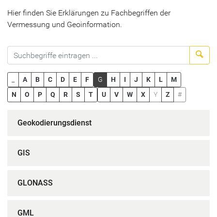
Hier finden Sie Erklärungen zu Fachbegriffen der
Vermessung und Geoinformation.
Suc
_
A
B
C
D
E
F
G
H
I
J
K
L
M
N
O
P
Q
R
S
T
U
V
W
X
Y
Z
#
Geokodierungsdienst
GIS
GLONASS
GML