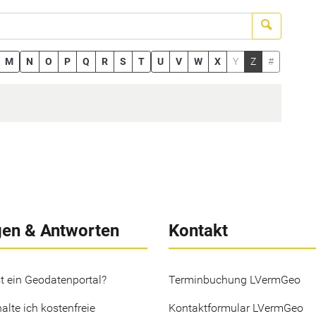
Suchen
M
N
O
P
Q
R
S
T
U
V
W
X
Y
Z
#
gen & Antworten
Kontakt
t ein Geodatenportal?
Terminbuchung LVermGeo
alte ich kostenfreie
Kontaktformular LVermGeo