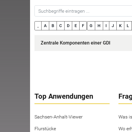
_
A
B
C
D
E
F
G
H
I
J
K
L
Zentrale Komponenten einer GDI
Top Anwendungen
Fra
Sachsen-Anhalt-Viewer
Was is
Flurstücke
Wo erh