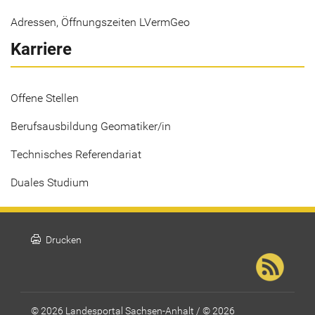
Adressen, Öffnungszeiten LVermGeo
Karriere
Offene Stellen
Berufsausbildung Geomatiker/in
Technisches Referendariat
Duales Studium
print
Drucken
© 2026 Landesportal Sachsen-Anhalt / © 2026