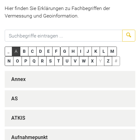
Hier finden Sie Erklärungen zu Fachbegriffen der
Vermessung und Geoinformation.
Suc
_
A
B
C
D
E
F
G
H
I
J
K
L
M
N
O
P
Q
R
S
T
U
V
W
X
Y
Z
#
Annex
AS
ATKIS
Aufnahmepunkt