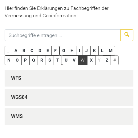
Hier finden Sie Erklärungen zu Fachbegriffen der
Vermessung und Geoinformation.
Suc
_
A
B
C
D
E
F
G
H
I
J
K
L
M
N
O
P
Q
R
S
T
U
V
W
X
Y
Z
#
WFS
WGS84
WMS