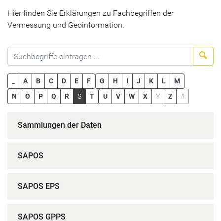
Hier finden Sie Erklärungen zu Fachbegriffen der
Vermessung und Geoinformation.
Suc
_
A
B
C
D
E
F
G
H
I
J
K
L
M
N
O
P
Q
R
S
T
U
V
W
X
Y
Z
#
Sammlungen der Daten
SAPOS
SAPOS EPS
SAPOS GPPS