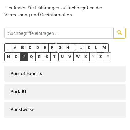
Hier finden Sie Erklärungen zu Fachbegriffen der
Vermessung und Geoinformation.
Suc
_
A
B
C
D
E
F
G
H
I
J
K
L
M
N
O
P
Q
R
S
T
U
V
W
X
Y
Z
#
Pool of Experts
PortalU
Punktwolke