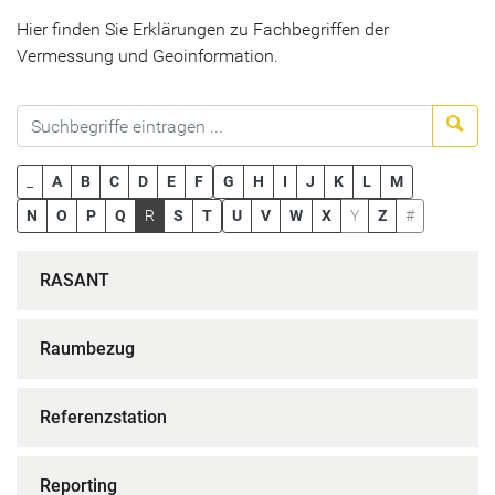
Hier finden Sie Erklärungen zu Fachbegriffen der
Vermessung und Geoinformation.
Suc
_
A
B
C
D
E
F
G
H
I
J
K
L
M
N
O
P
Q
R
S
T
U
V
W
X
Y
Z
#
RASANT
Raumbezug
Referenzstation
Reporting