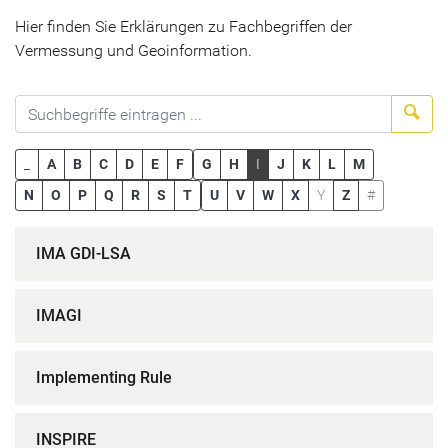
Hier finden Sie Erklärungen zu Fachbegriffen der
Vermessung und Geoinformation.
Suc
_
A
B
C
D
E
F
G
H
I
J
K
L
M
N
O
P
Q
R
S
T
U
V
W
X
Y
Z
#
IMA GDI-LSA
IMAGI
Implementing Rule
INSPIRE