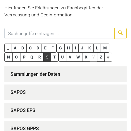
Hier finden Sie Erklärungen zu Fachbegriffen der
Vermessung und Geoinformation.
Suc
_
A
B
C
D
E
F
G
H
I
J
K
L
M
N
O
P
Q
R
S
T
U
V
W
X
Y
Z
#
Sammlungen der Daten
SAPOS
SAPOS EPS
SAPOS GPPS