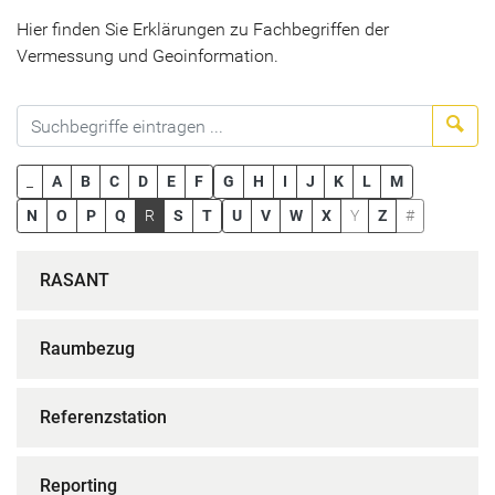
Hier finden Sie Erklärungen zu Fachbegriffen der
Vermessung und Geoinformation.
Suc
_
A
B
C
D
E
F
G
H
I
J
K
L
M
N
O
P
Q
R
S
T
U
V
W
X
Y
Z
#
RASANT
Raumbezug
Referenzstation
Reporting