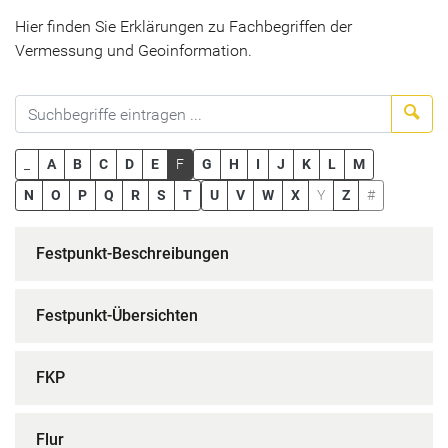
Hier finden Sie Erklärungen zu Fachbegriffen der
Vermessung und Geoinformation.
Suc
_
A
B
C
D
E
F
G
H
I
J
K
L
M
N
O
P
Q
R
S
T
U
V
W
X
Y
Z
#
Festpunkt-Beschreibungen
Festpunkt-Übersichten
FKP
Flur