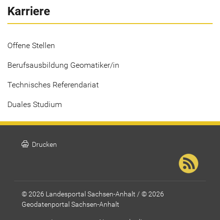
Karriere
Offene Stellen
Berufsausbildung Geomatiker/in
Technisches Referendariat
Duales Studium
print
Drucken
© 2026 Landesportal Sachsen-Anhalt / © 2026
Geodatenportal Sachsen-Anhalt