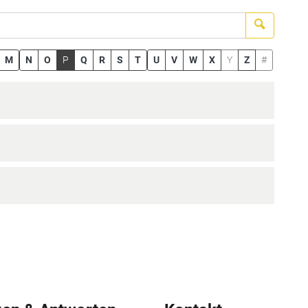
Suchen
M
N
O
P
Q
R
S
T
U
V
W
X
Y
Z
#