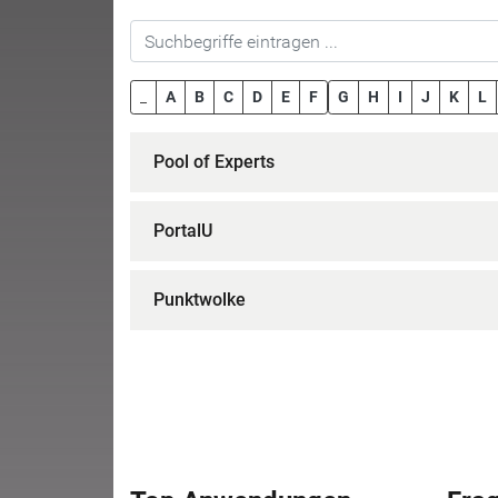
_
A
B
C
D
E
F
G
H
I
J
K
L
Pool of Experts
PortalU
Punktwolke