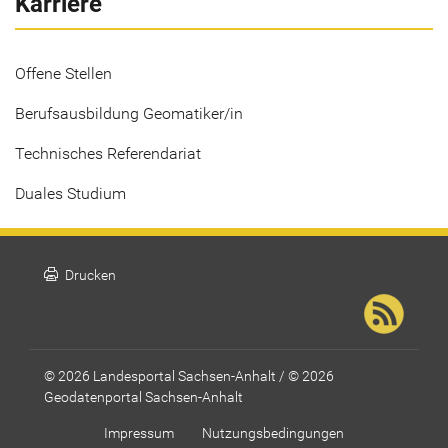
Karriere
Offene Stellen
Berufsausbildung Geomatiker/in
Technisches Referendariat
Duales Studium
print
Drucken
© 2026 Landesportal Sachsen-Anhalt / © 2026
Geodatenportal Sachsen-Anhalt
Impressum
Nutzungsbedingungen