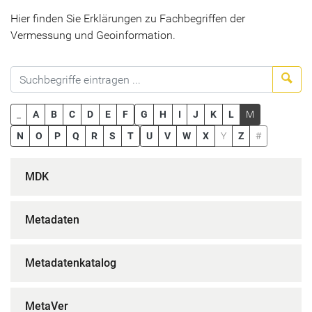
Hier finden Sie Erklärungen zu Fachbegriffen der
Vermessung und Geoinformation.
Suc
_
A
B
C
D
E
F
G
H
I
J
K
L
M
N
O
P
Q
R
S
T
U
V
W
X
Y
Z
#
MDK
Metadaten
Metadatenkatalog
MetaVer