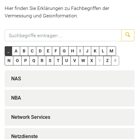
Hier finden Sie Erklärungen zu Fachbegriffen der
Vermessung und Geoinformation.
Suc
_
A
B
C
D
E
F
G
H
I
J
K
L
M
N
O
P
Q
R
S
T
U
V
W
X
Y
Z
#
NAS
NBA
Network Services
Netzdienste