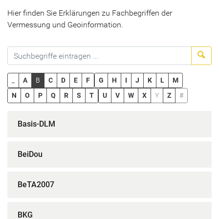
Hier finden Sie Erklärungen zu Fachbegriffen der
Vermessung und Geoinformation.
Suc
_
A
B
C
D
E
F
G
H
I
J
K
L
M
N
O
P
Q
R
S
T
U
V
W
X
Y
Z
#
Basis-DLM
BeiDou
BeTA2007
BKG