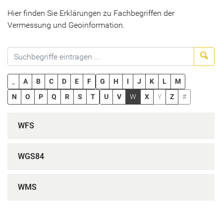
Hier finden Sie Erklärungen zu Fachbegriffen der
Vermessung und Geoinformation.
Suc
_
A
B
C
D
E
F
G
H
I
J
K
L
M
N
O
P
Q
R
S
T
U
V
W
X
Y
Z
#
WFS
WGS84
WMS