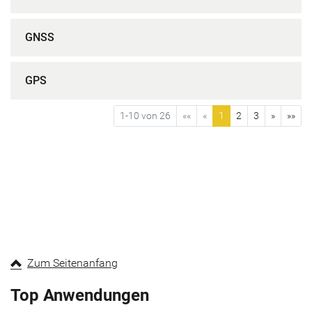
GNSS
GPS
1-10 von 26
««
«
1
2
3
»
»»
Zum Seitenanfang
Top Anwendungen