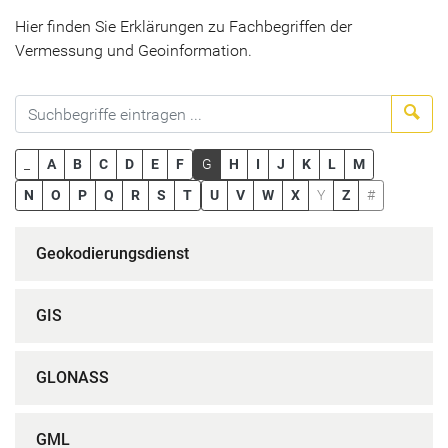
Hier finden Sie Erklärungen zu Fachbegriffen der
Vermessung und Geoinformation.
Suc
_
A
B
C
D
E
F
G
H
I
J
K
L
M
N
O
P
Q
R
S
T
U
V
W
X
Y
Z
#
Geokodierungsdienst
GIS
GLONASS
GML