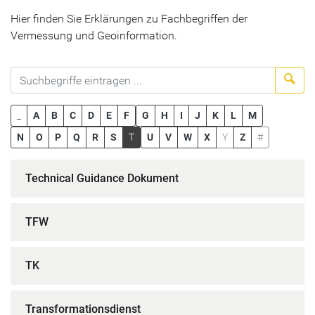
Hier finden Sie Erklärungen zu Fachbegriffen der
Vermessung und Geoinformation.
Suc
_
A
B
C
D
E
F
G
H
I
J
K
L
M
N
O
P
Q
R
S
T
U
V
W
X
Y
Z
#
Technical Guidance Dokument
TFW
TK
Transformationsdienst