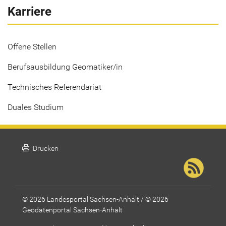
Karriere
Offene Stellen
Berufsausbildung Geomatiker/in
Technisches Referendariat
Duales Studium
print
Drucken
© 2026 Landesportal Sachsen-Anhalt / © 2026
Geodatenportal Sachsen-Anhalt