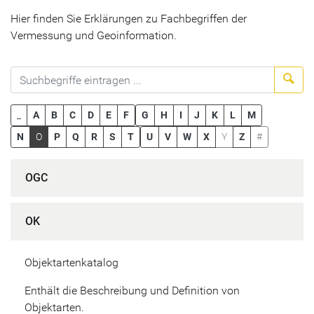
Hier finden Sie Erklärungen zu Fachbegriffen der
Vermessung und Geoinformation.
Suc
_
A
B
C
D
E
F
G
H
I
J
K
L
M
N
O
P
Q
R
S
T
U
V
W
X
Y
Z
#
OGC
OK
Objektartenkatalog
Enthält die Beschreibung und Definition von
Objektarten.