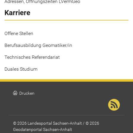
Adressen, Öffnungszeiten LVermGeo
Karriere
Offene Stellen
Berufsausbildung Geomatiker/in
Technisches Referendariat
Duales Studium
print
Drucken
© 2026 Landesportal Sachsen-Anhalt / © 2026
Geodatenportal Sachsen-Anhalt