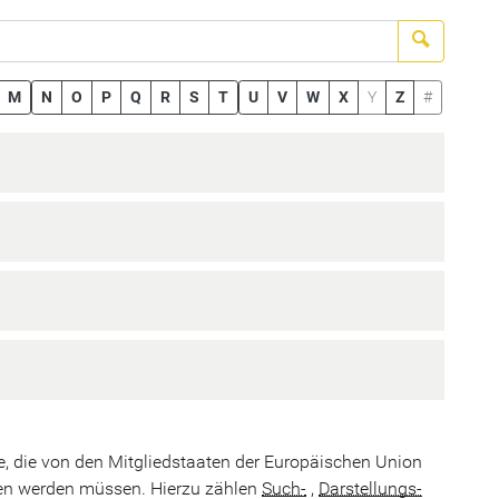
Suchen
M
N
O
P
Q
R
S
T
U
V
W
X
Y
Z
#
ste, die von den Mitgliedstaaten der Europäischen Union
eben werden müssen. Hierzu zählen
Such-
,
Darstellungs-