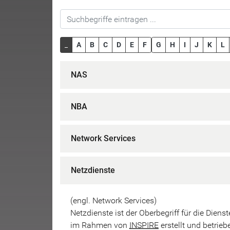
_
A
B
C
D
E
F
G
H
I
J
K
L
NAS
NBA
Network Services
Netzdienste
(engl. Network Services)
Netzdienste ist der Oberbegriff für die Dien
im Rahmen von
INSPIRE
erstellt und betri