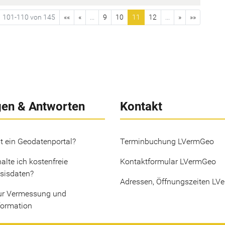
101-110 von 145
««
«
...
9
10
11
12
...
»
»»
gen & Antworten
Kontakt
t ein Geodatenportal?
Terminbuchung LVermGeo
alte ich kostenfreie
Kontaktformular LVermGeo
sisdaten?
Adressen, Öffnungszeiten LV
ur Vermessung und
formation