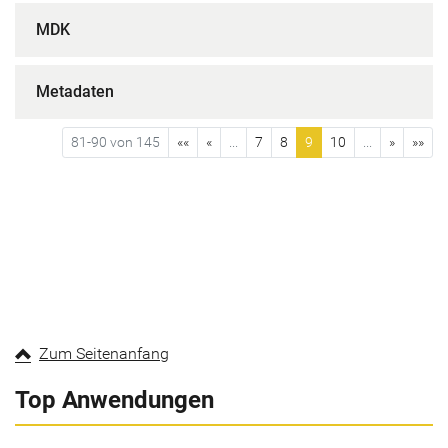
MDK
Metadaten
81-90 von 145
««
«
...
7
8
9
10
...
»
»»
Zum Seitenanfang
Top Anwendungen