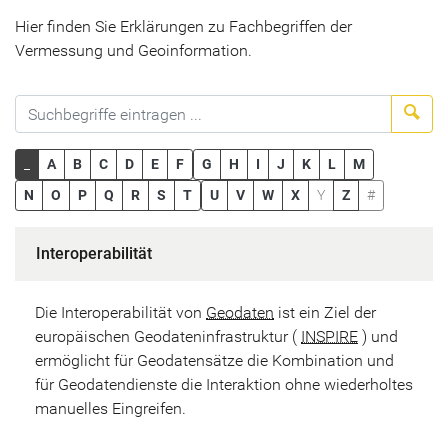
Hier finden Sie Erklärungen zu Fachbegriffen der
Vermessung und Geoinformation.
Suc
_
A
B
C
D
E
F
G
H
I
J
K
L
M
N
O
P
Q
R
S
T
U
V
W
X
Y
Z
#
Interoperabilität
Die Interoperabilität von
Geodaten
ist ein Ziel der
europäischen Geodateninfrastruktur (
INSPIRE
) und
ermöglicht für Geodatensätze die Kombination und
für Geodatendienste die Interaktion ohne wiederholtes
manuelles Eingreifen.