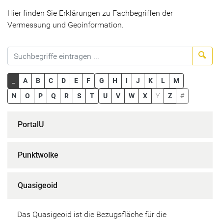
Hier finden Sie Erklärungen zu Fachbegriffen der
Vermessung und Geoinformation.
Suc
_
A
B
C
D
E
F
G
H
I
J
K
L
M
N
O
P
Q
R
S
T
U
V
W
X
Y
Z
#
PortalU
Punktwolke
Quasigeoid
Das Quasigeoid ist die Bezugsfläche für die