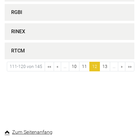
RGBI
RINEX
RTCM
111-120 von 145
««
«
...
10
11
12
13
...
»
»»
Zum Seitenanfang